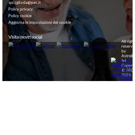
spi.cgil.vda@pec.it
Policy privacy
Policy cookie
Aggiorna le impostazioni dei cookie
Visita i nostri social
All righ
reserv
by
Astrelia
Srl
Copyri
© 2002
2026