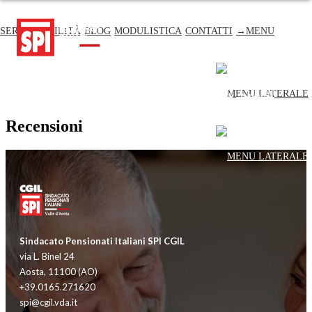
SERVIZI
UTILITÀ
BLOG
MODULISTICA
CONTATTI
→MENU
SERVIZI
UTILITÀ
BLOG
MODULISTICA
CONTATTI
→MENU
Recensioni
Sindacato Pensionati Italiani SPI CGIL
via L. Binel 24
Aosta, 11100 (AO)
+39.0165.271620
spi@cgil.vda.it